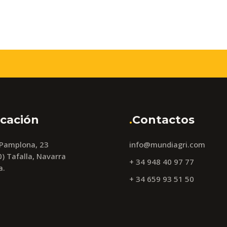
cación
.
Contactos
 Pamplona, 23
info@mundiagri.com
) Tafalla, Navarra
+ 34 948 40 97 77
a.
+ 34 659 93 51 50