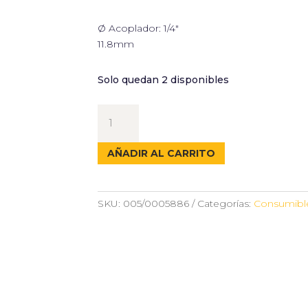
Ø Acoplador: 1/4″
11.8mm
Solo quedan 2 disponibles
JUNTA
Y
ANILLO
AÑADIR AL CARRITO
ACOPLAMIENTO
1/4"
cantidad
SKU:
005/0005886
Categorías:
Consumible