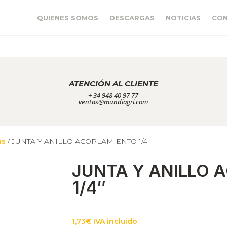
QUIENES SOMOS
DESCARGAS
NOTICIAS
CO
ATENCIÓN AL CLIENTE
+ 34 948 40 97 77
ventas@mundiagri.com
as
/ JUNTA Y ANILLO ACOPLAMIENTO 1/4″
JUNTA Y ANILLO 
1/4″
1,73
€
IVA incluido