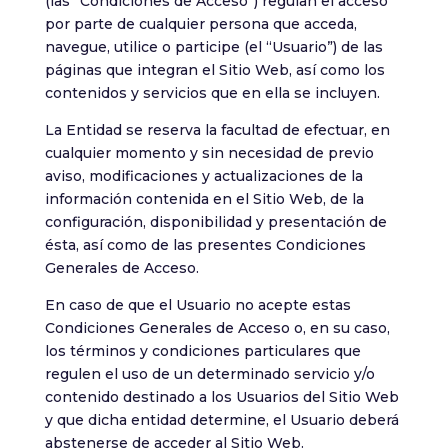
(las “Condiciones de Acceso”) regulan el acceso
por parte de cualquier persona que acceda,
Experiencia
navegue, utilice o participe (el “Usuario”) de las
Para que
páginas que integran el Sitio Web, así como los
nuestra web
funcione lo
contenidos y servicios que en ella se incluyen.
mejor posible
durante tu
La Entidad se reserva la facultad de efectuar, en
visita. Si
cualquier momento y sin necesidad de previo
rechaza estas
aviso, modificaciones y actualizaciones de la
cookies,
algunas
información contenida en el Sitio Web, de la
funcionalidades
configuración, disponibilidad y presentación de
desaparecerán
ésta, así como de las presentes Condiciones
de la web.
Generales de Acceso.
En caso de que el Usuario no acepte estas
Marketing
Condiciones Generales de Acceso o, en su caso,
Al compartir tus
los términos y condiciones particulares que
intereses y
comportamiento
regulen el uso de un determinado servicio y/o
mientras visitas
contenido destinado a los Usuarios del Sitio Web
nuestro sitio,
y que dicha entidad determine, el Usuario deberá
aumentas la
abstenerse de acceder al Sitio Web.
posibilidad de ver