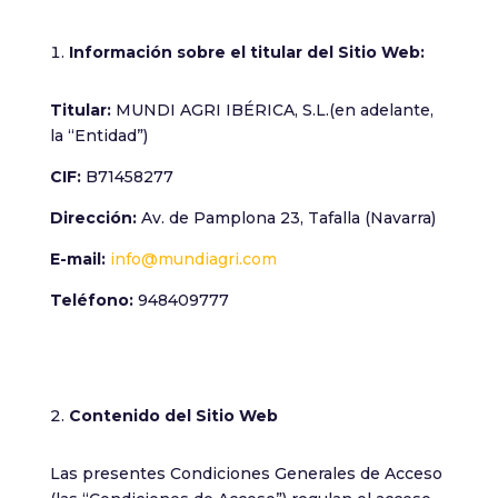
Información sobre el titular del Sitio Web:
Necesarias
Estas cookies
no son
Titular:
MUNDI AGRI IBÉRICA, S.L.(en adelante,
opcionales.
la “Entidad”)
Son
necesarias
CIF:
B71458277
para que
funcione la
Dirección:
Av. de Pamplona 23, Tafalla (Navarra)
web.
E-mail:
info@mundiagri.com
Teléfono:
948409777
Estadísticas
Para que
podamos
mejorar la
funcionalidad
y estructura
Contenido del Sitio Web
de la web, en
base a cómo
se usa la web.
Las presentes Condiciones Generales de Acceso