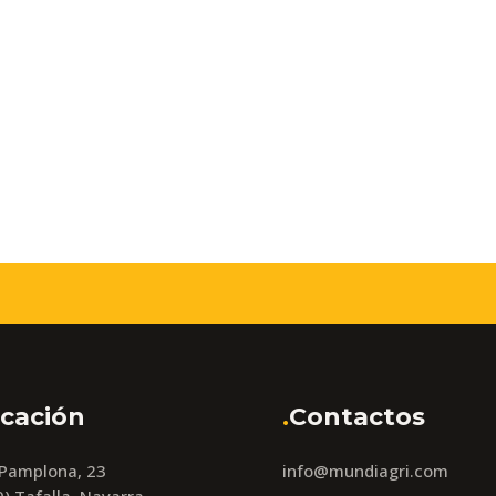
cación
.
Contactos
 Pamplona, 23
info@mundiagri.com
) Tafalla, Navarra