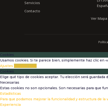
Servicios
Españ
Contacto
Ver Mapa
Polític
Cookies
Usamos cookies. Si te parece bien, simplemente haz clic en «
Ajustes
Aceptar todo
Cookies
Elige qué tipo de cookies aceptar. Tu elección será guardada 
Necesarias
Estas cookies no son opcionales. Son necesarias para que fun
Estadísticas
Para que podamos mejorar la funcionalidad y estructura de la
Experiencia