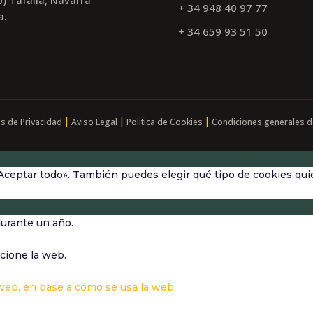
+ 34 948 40 97 77
a.
+ 34 659 93 51 50
|
|
|
as de Privacidad
Aviso Legal
Politica de Cookies
Condiciones generales d
Aceptar todo». También puedes elegir qué tipo de cookies quie
durante un año.
cione la web.
 web, en base a cómo se usa la web.