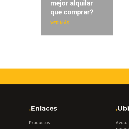
mejor alquilar
que comprar?
VER MÁS
.
Enlaces
.
Ubi
Productos
Avda.
(31300