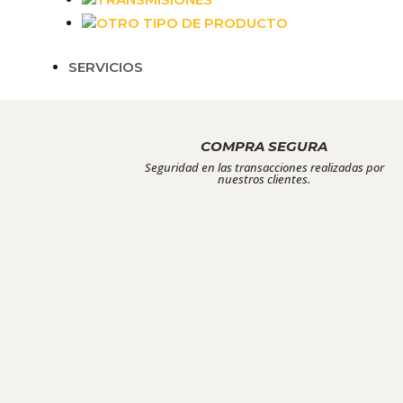
OTRO TIPO DE PRODUCTO
Necesarias
SERVICIOS
Estas cookies
no son
opcionales.
Son
necesarias
COMPRA SEGURA
para que
Seguridad en las transacciones realizadas por
funcione la
nuestros clientes.
web.
Estadísticas
Para que
podamos
mejorar la
funcionalidad
y estructura
de la web, en
base a cómo
se usa la web.