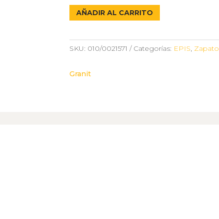
BOTAS
AÑADIR AL CARRITO
DE
SEGURIDAD
TALLA
SKU:
010/0021571
Categorías:
EPIS
,
Zapato
44
-
Granit
GRANIT
cantidad