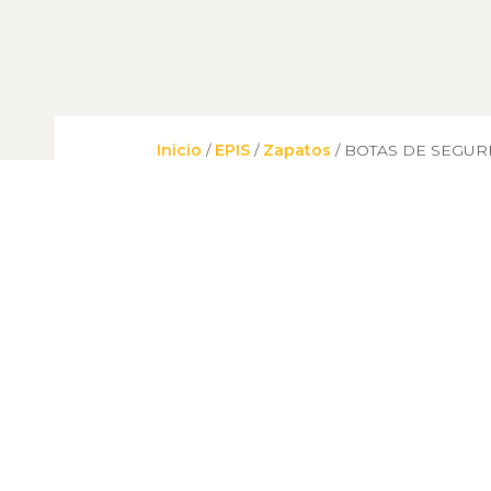
Experiencia
Para que
nuestra web
funcione lo
mejor posible
durante tu
Inicio
/
EPIS
/
Zapatos
/ BOTAS DE SEGURI
visita. Si
rechaza estas
cookies,
algunas
funcionalidades
desaparecerán
de la web.
Marketing
Al compartir tus
intereses y
comportamiento
mientras visitas
nuestro sitio,
aumentas la
posibilidad de ver