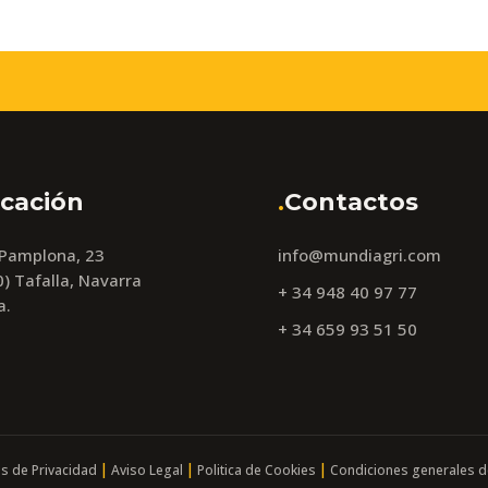
cación
.
Contactos
 Pamplona, 23
info@mundiagri.com
) Tafalla, Navarra
+ 34 948 40 97 77
a.
+ 34 659 93 51 50
|
|
|
as de Privacidad
Aviso Legal
Politica de Cookies
Condiciones generales d