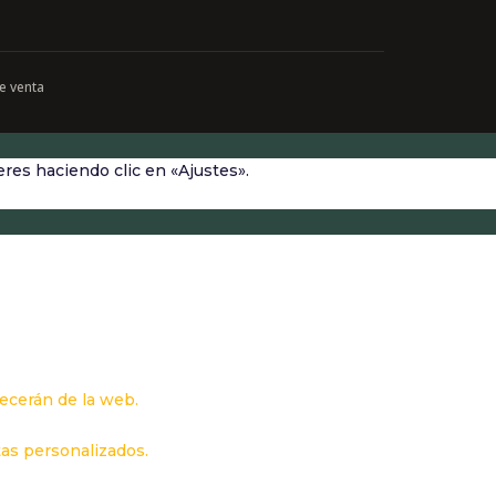
e venta
res haciendo clic en «Ajustes».
recerán de la web.
tas personalizados.