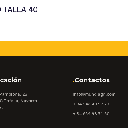
 TALLA 40
cación
.
Contactos
 Pamplona, 23
info@mundiagri.com
) Tafalla, Navarra
+ 34 948 40 97 77
a.
+ 34 659 93 51 50