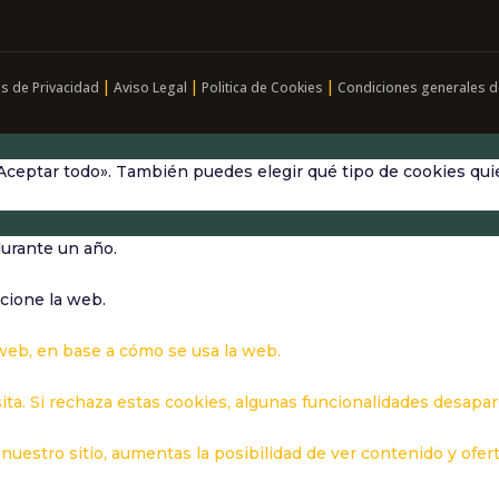
|
|
|
as de Privacidad
Aviso Legal
Politica de Cookies
Condiciones generales d
Aceptar todo». También puedes elegir qué tipo de cookies quie
durante un año.
cione la web.
 web, en base a cómo se usa la web.
ita. Si rechaza estas cookies, algunas funcionalidades desapa
nuestro sitio, aumentas la posibilidad de ver contenido y ofer