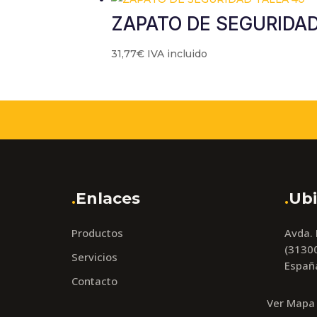
ZAPATO DE SEGURIDAD
31,77
€
IVA incluido
.
Enlaces
.
Ubi
Productos
Avda.
(31300
Servicios
Españ
Contacto
Ver Mapa