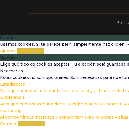
Polític
Cookies
Usamos cookies. Si te parece bien, simplemente haz clic en «
Ajustes
Aceptar todo
Cookies
Elige qué tipo de cookies aceptar. Tu elección será guardada 
Necesarias
Estas cookies no son opcionales. Son necesarias para que fun
Estadísticas
Para que podamos mejorar la funcionalidad y estructura de la
Experiencia
Para que nuestra web funcione lo mejor posible durante tu vis
Marketing
Al compartir tus intereses y comportamiento mientras visitas 
Guardar
Aceptar todo