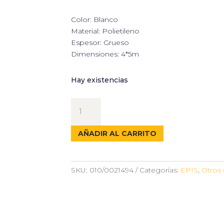
Color: Blanco
Material: Polietileno
Espesor: Grueso
Dimensiones: 4*5m
Hay existencias
PLASTICOS
PROTECTOR
MULTIUSOS
AÑADIR AL CARRITO
4X5m
cantidad
SKU:
010/0021494
Categorías:
EPIS
,
Otros 