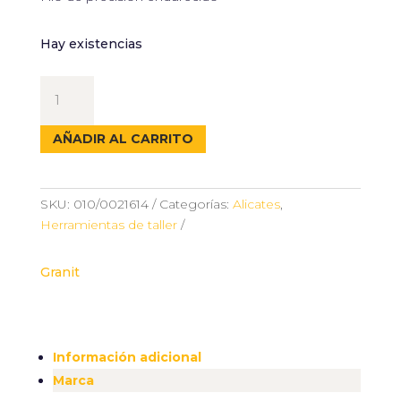
Hay existencias
ALICATE
DE
PUNTA
AÑADIR AL CARRITO
200MM
-
GRANIT
SKU:
010/0021614
Categorías:
Alicates
,
cantidad
Herramientas de taller
Granit
Información adicional
Marca