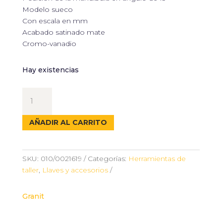
Modelo sueco
Con escala en mm
Acabado satinado mate
Cromo-vanadio
Hay existencias
LLAVE
INGLESA
AJUSTABLE
AÑADIR AL CARRITO
23
MM
-
SKU:
010/0021619
Categorías:
Herramientas de
GRANIT
taller
,
Llaves y accesorios
cantidad
Granit