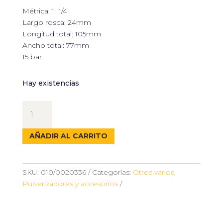
Métrica: 1″ 1/4
Experiencia
Largo rosca: 24mm
Para que
Longitud total: 105mm
nuestra web
funcione lo
Ancho total: 77mm
mejor posible
15 bar
durante tu
visita. Si
rechaza estas
Hay existencias
cookies,
algunas
VALVULA
funcionalidades
desaparecerán
DE
de la web.
FONDO
AÑADIR AL CARRITO
CON
TOMA
Marketing
ROSCADA
Al compartir tus
SKU:
010/0020336
Categorías:
Otros varios
,
MACHO
intereses y
Pulverizadores y accesorios
comportamiento
1"
mientras visitas
1/4
nuestro sitio,
cantidad
aumentas la
posibilidad de ver