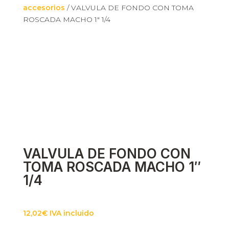
accesorios
/ VALVULA DE FONDO CON TOMA
ROSCADA MACHO 1″ 1/4
Necesarias
Estas cookies
no son
opcionales.
Son
necesarias
para que
funcione la
web.
Estadísticas
Para que
VALVULA DE FONDO CON
podamos
TOMA ROSCADA MACHO 1″
mejorar la
funcionalidad
1/4
y estructura
de la web, en
base a cómo
se usa la web.
12,02
€
IVA incluido