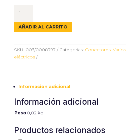
TERMINAL
PLANO
HEMBRA
AÑADIR AL CARRITO
ROJO
cantidad
SKU:
003/0008797
Categorías:
Conectores
,
Varios
eléctricos
Información adicional
Información adicional
Peso
0,02 kg
Productos relacionados