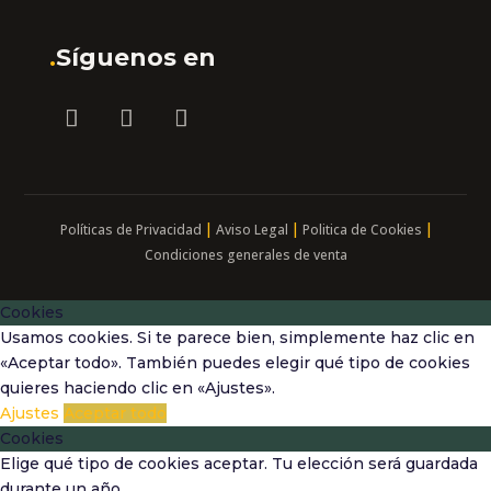
.
Síguenos en
|
|
|
Políticas de Privacidad
Aviso Legal
Politica de Cookies
Condiciones generales de venta
Cookies
Usamos cookies. Si te parece bien, simplemente haz clic en
«Aceptar todo». También puedes elegir qué tipo de cookies
quieres haciendo clic en «Ajustes».
Ajustes
Aceptar todo
Cookies
Elige qué tipo de cookies aceptar. Tu elección será guardada
durante un año.