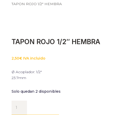
TAPON ROJO 1/2″ HEMBRA
Necesarias
Estas cookies
no son
opcionales.
Son
necesarias
TAPON ROJO 1/2″ HEMBRA
para que
funcione la
web.
2,50
€
IVA incluido
Estadísticas
Ø Acoplador: 1/2″
Para que
23.7mm
podamos
mejorar la
funcionalidad
Solo quedan 2 disponibles
y estructura
de la web, en
base a cómo
TAPON
se usa la web.
ROJO