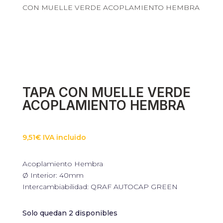
CON MUELLE VERDE ACOPLAMIENTO HEMBRA
Necesarias
Estas cookies
no son
opcionales.
Son
necesarias
para que
TAPA CON MUELLE VERDE
funcione la
ACOPLAMIENTO HEMBRA
web.
Estadísticas
9,51
€
IVA incluido
Para que
podamos
mejorar la
Acoplamiento Hembra
funcionalidad
Ø Interior: 40mm
y estructura
Intercambiabilidad: QRAF AUTOCAP GREEN
de la web, en
base a cómo
se usa la web.
Solo quedan 2 disponibles