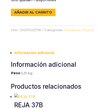
Solo quedan 1 disponibles
REJA
AÑADIR AL CARRITO
L544
cantidad
SKU:
010/0020781
Categorías:
Desgaste
,
Rejas
Información adicional
Información adicional
Peso
0,31 kg
Productos relacionados
REJA 37B