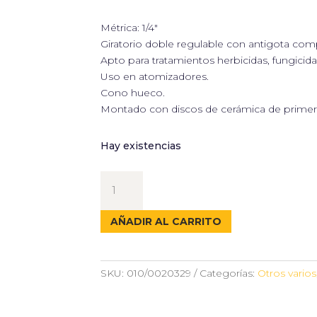
Métrica: 1/4″
Giratorio doble regulable con antigota co
Apto para tratamientos herbicidas, fungicidas
Uso en atomizadores.
Cono hueco.
Montado con discos de cerámica de primera 
Hay existencias
PORTABOQUILLA
GIRATORIO
DOBLE
AÑADIR AL CARRITO
REGULABLE
1/4"
cantidad
SKU:
010/0020329
Categorías:
Otros varios