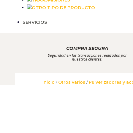
OTRO TIPO DE PRODUCTO
Necesarias
SERVICIOS
Estas cookies
no son
opcionales.
Son
necesarias
COMPRA SEGURA
para que
Seguridad en las transacciones realizadas por
funcione la
nuestros clientes.
web.
Estadísticas
Inicio
/
Otros varios
/
Pulverizadores y ac
Para que
podamos
mejorar la
funcionalidad
y estructura
de la web, en
base a cómo
se usa la web.