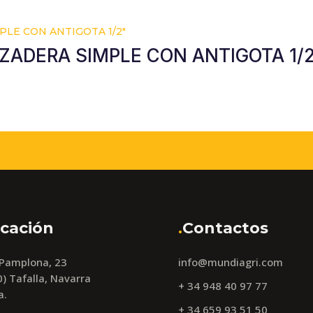
ZADERA SIMPLE CON ANTIGOTA 1/
cación
.
Contactos
 Pamplona, 23
info@mundiagri.com
) Tafalla, Navarra
+ 34 948 40 97 77
a.
+ 34 659 93 51 50