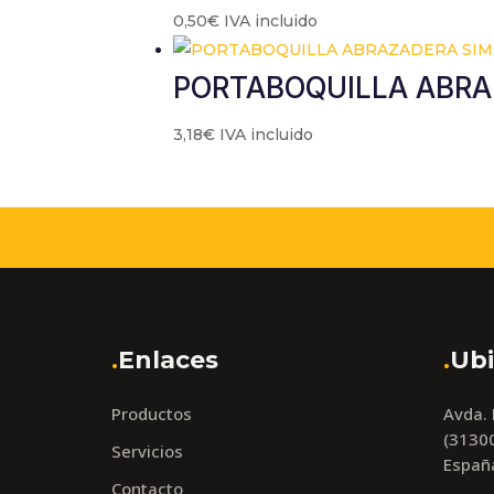
0,50
€
IVA incluido
PORTABOQUILLA ABRA
3,18
€
IVA incluido
.
Enlaces
.
Ubi
Productos
Avda.
(31300
Servicios
Españ
Contacto