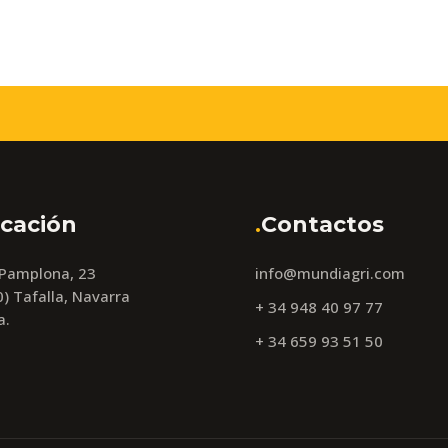
cación
.
Contactos
 Pamplona, 23
info@mundiagri.com
) Tafalla, Navarra
+ 34 948 40 97 77
a.
+ 34 659 93 51 50