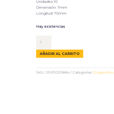
Unidades 10
Dimensión: 7mm
Longitud: 70mm
Hay existencias
PASADORES
DE
ALETAS
AÑADIR AL CARRITO
cantidad
SKU:
010/0020864
Categorías:
Enganches 