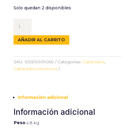
Solo quedan 2 disponibles
JUEGO
DE
CABLES
AÑADIR AL CARRITO
DE
ARRANQUE
5M
SKU:
003/0009050
Categorías:
Cableados
,
cantidad
Cableados eléctricos
Información adicional
Información adicional
Peso
4,8 kg