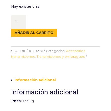
Hay existencias
FERODO
EMBRAGUE
185x120x3MM
AÑADIR AL CARRITO
cantidad
SKU:
010/0020276
Categorías:
Accesorios
transmisiones
,
Transmisiones y embragues
Información adicional
Información adicional
Peso
0,33 kg