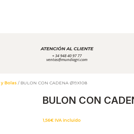
ATENCIÓN AL CLIENTE
+ 34 948 40 97 77
ventas@mundiagri.com
 y Bolas
/ BULON CON CADENA Ø19X108
BULON CON CADE
1,56
€
IVA incluido