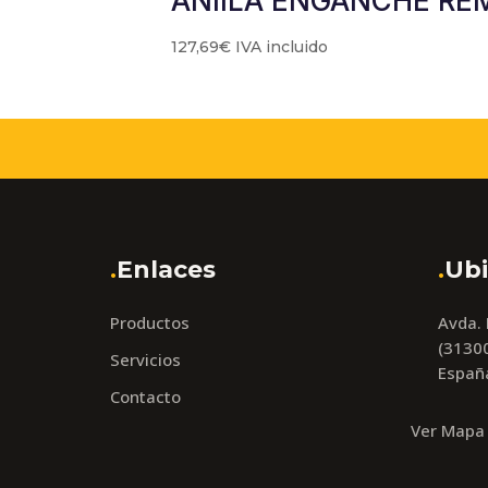
ANIILA ENGANCHE RE
127,69
€
IVA incluido
.
Enlaces
.
Ubi
Productos
Avda.
(31300
Servicios
Españ
Contacto
Ver Mapa