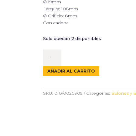
Ø 19mm
Largura: 108mm
Ø Orificio: 8mm
Con cadena
Solo quedan 2 disponibles
BULON
CON
CADENA
AÑADIR AL CARRITO
Ø19X108
cantidad
SKU:
010/0020909
Categorías:
Bulones y B