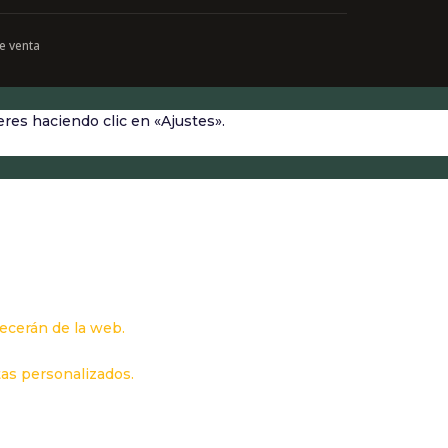
e venta
res haciendo clic en «Ajustes».
recerán de la web.
tas personalizados.