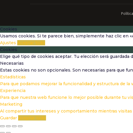
Polític
Cookies
Usamos cookies. Si te parece bien, simplemente haz clic en «
Ajustes
Aceptar todo
Cookies
Elige qué tipo de cookies aceptar. Tu elección será guardada 
Necesarias
Estas cookies no son opcionales. Son necesarias para que fun
Estadísticas
Para que podamos mejorar la funcionalidad y estructura de la
Experiencia
Para que nuestra web funcione lo mejor posible durante tu vis
Marketing
Al compartir tus intereses y comportamiento mientras visitas 
Guardar
Aceptar todo