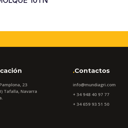
MOLQUE 10TN
cación
.
Contactos
 Pamplona, 23
info@mundiagri.com
) Tafalla, Navarra
+ 34 948 40 97 77
a.
+ 34 659 93 51 50