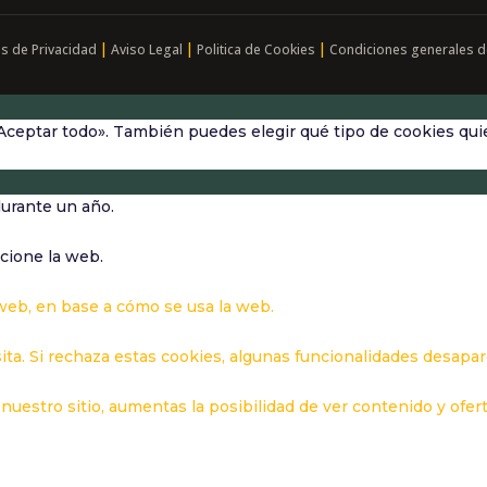
|
|
|
as de Privacidad
Aviso Legal
Politica de Cookies
Condiciones generales d
Aceptar todo». También puedes elegir qué tipo de cookies quie
durante un año.
cione la web.
 web, en base a cómo se usa la web.
ita. Si rechaza estas cookies, algunas funcionalidades desapa
nuestro sitio, aumentas la posibilidad de ver contenido y ofer