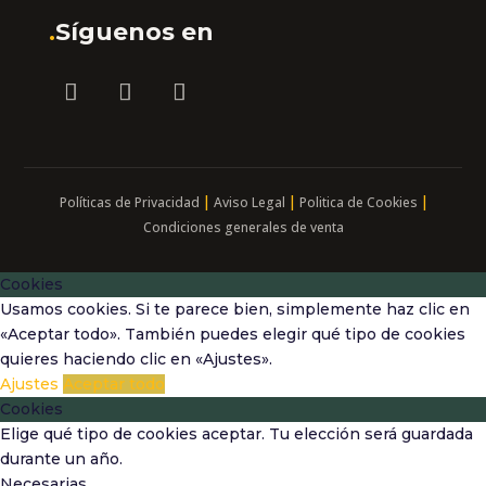
.
Síguenos en
|
|
|
Políticas de Privacidad
Aviso Legal
Politica de Cookies
Condiciones generales de venta
Cookies
Usamos cookies. Si te parece bien, simplemente haz clic en
«Aceptar todo». También puedes elegir qué tipo de cookies
quieres haciendo clic en «Ajustes».
Ajustes
Aceptar todo
Cookies
Elige qué tipo de cookies aceptar. Tu elección será guardada
durante un año.
Necesarias