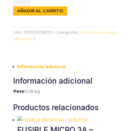
80
TORNILLOS
AÑADIR AL CARRITO
cantidad
SKU:
003/0008373
Categorías:
Conectores
,
Varios
eléctricos
Información adicional
Información adicional
Peso
0,18 kg
Productos relacionados
FUSIBLE MICRO 3A –