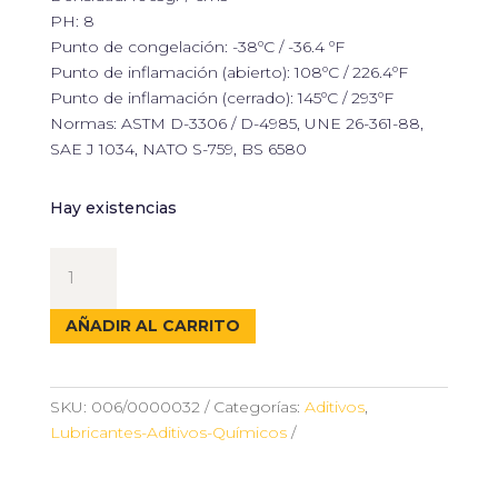
PH: 8
Punto de congelación: -38ºC / -36.4 ºF
Punto de inflamación (abierto): 108ºC / 226.4ºF
Punto de inflamación (cerrado): 145ºC / 293ºF
Normas: ASTM D-3306 / D-4985, UNE 26-361-88,
SAE J 1034, NATO S-759, BS 6580
Hay existencias
ANTICONGELANTE
VERDE
CAP
AÑADIR AL CARRITO
50%
5L
cantidad
SKU:
006/0000032
Categorías:
Aditivos
,
Lubricantes-Aditivos-Químicos