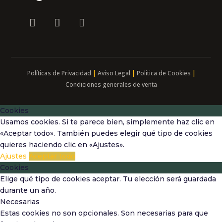
|
|
|
Políticas de Privacidad
Aviso Legal
Politica de Cookies
Condiciones generales de venta
Cookies
Usamos cookies. Si te parece bien, simplemente haz clic en
«Aceptar todo». También puedes elegir qué tipo de cookies
quieres haciendo clic en «Ajustes».
Ajustes
Aceptar todo
Cookies
Elige qué tipo de cookies aceptar. Tu elección será guardada
durante un año.
Necesarias
Estas cookies no son opcionales. Son necesarias para que