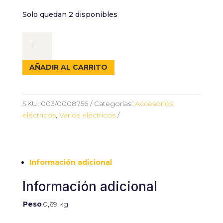
Solo quedan 2 disponibles
ALARGADOR
MACHO-
HEMBRA
AÑADIR AL CARRITO
CABLE
5M
EN
SKU:
003/0008756
Categorías:
Accesorios
ESPIRAL
eléctricos
,
Varios eléctricos
cantidad
Información adicional
Información adicional
Peso
0,69 kg