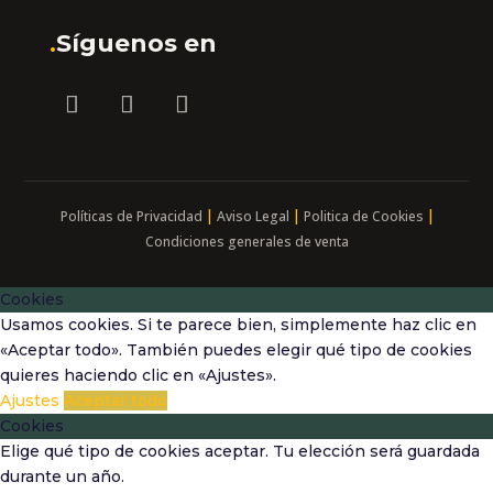
.
Síguenos en
|
|
|
Políticas de Privacidad
Aviso Legal
Politica de Cookies
Condiciones generales de venta
Cookies
Usamos cookies. Si te parece bien, simplemente haz clic en
«Aceptar todo». También puedes elegir qué tipo de cookies
quieres haciendo clic en «Ajustes».
Ajustes
Aceptar todo
Cookies
Elige qué tipo de cookies aceptar. Tu elección será guardada
durante un año.