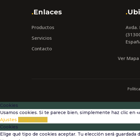
.
Enlaces
.
Ubi
Productos
Avda.
(31300
Servicios
Españ
Contacto
Ver Mapa
Polític
Cookies
Usamos cookies. Si te parece bien, simplemente haz clic en «
Ajustes
Aceptar todo
Cookies
Elige qué tipo de cookies aceptar. Tu elección será guardada 