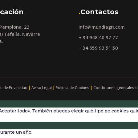
cación
.
Contactos
 Pamplona, 23
info@mundiagri.com
) Tafalla, Navarra
+ 34 948 40 97 77
a.
+ 34 659 93 51 50
|
|
|
as de Privacidad
Aviso Legal
Politica de Cookies
Condiciones generales d
Aceptar todo». También puedes elegir qué tipo de cookies quie
durante un año.