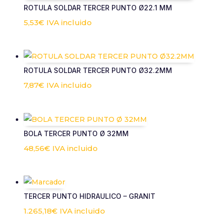
ROTULA SOLDAR TERCER PUNTO Ø22.1 MM
Experiencia
5,53
€
IVA incluido
Para que
nuestra web
funcione lo
mejor posible
durante tu
ROTULA SOLDAR TERCER PUNTO Ø32.2MM
visita. Si
rechaza estas
7,87
€
IVA incluido
cookies,
algunas
funcionalidades
desaparecerán
de la web.
BOLA TERCER PUNTO Ø 32MM
48,56
€
IVA incluido
Marketing
Al compartir tus
intereses y
comportamiento
mientras visitas
TERCER PUNTO HIDRAULICO – GRANIT
nuestro sitio,
1.265,18
€
IVA incluido
aumentas la
posibilidad de ver