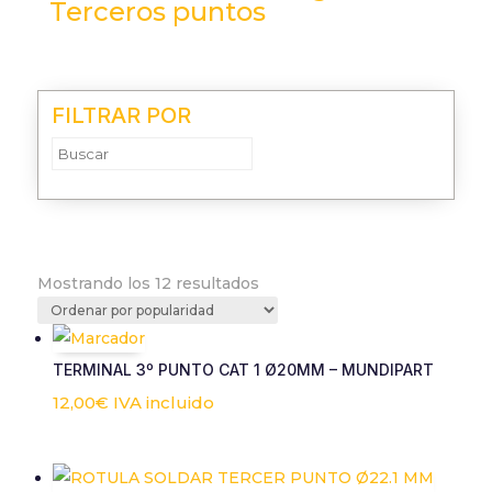
Terceros puntos
Necesarias
Estas cookies
no son
FILTRAR POR
opcionales.
Son
necesarias
para que
funcione la
web.
Ordenado
Mostrando los 12 resultados
Estadísticas
por
Para que
popularidad
podamos
mejorar la
TERMINAL 3º PUNTO CAT 1 Ø20MM – MUNDIPART
funcionalidad
y estructura
12,00
€
IVA incluido
de la web, en
base a cómo
se usa la web.