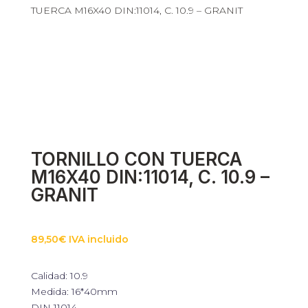
TUERCA M16X40 DIN:11014, C. 10.9 – GRANIT
Necesarias
Estas cookies
no son
opcionales.
Son
necesarias
para que
funcione la
web.
TORNILLO CON TUERCA
M16X40 DIN:11014, C. 10.9 –
Estadísticas
GRANIT
Para que
podamos
mejorar la
funcionalidad
89,50
€
IVA incluido
y estructura
de la web, en
base a cómo
Calidad: 10.9
se usa la web.
Medida: 16*40mm
DIN 11014