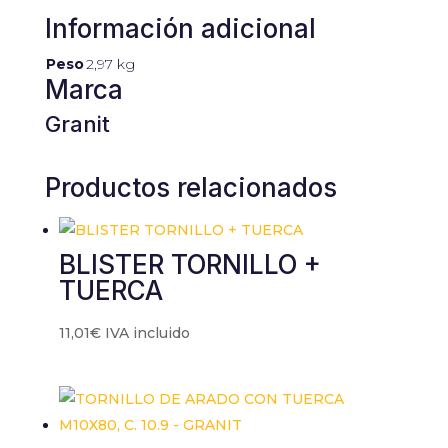
contenido y
Información adicional
ofertas
personalizados.
Peso
2,97 kg
Marca
Granit
Productos relacionados
BLISTER TORNILLO +
TUERCA
11,01
€
IVA incluido