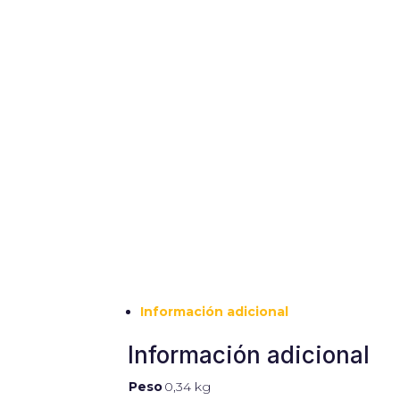
Experiencia
Para que
nuestra web
funcione lo
mejor posible
durante tu
visita. Si
rechaza estas
cookies,
algunas
funcionalidades
desaparecerán
de la web.
Marketing
Al compartir tus
Información adicional
intereses y
comportamiento
Información adicional
mientras visitas
nuestro sitio,
aumentas la
Peso
0,34 kg
posibilidad de ver