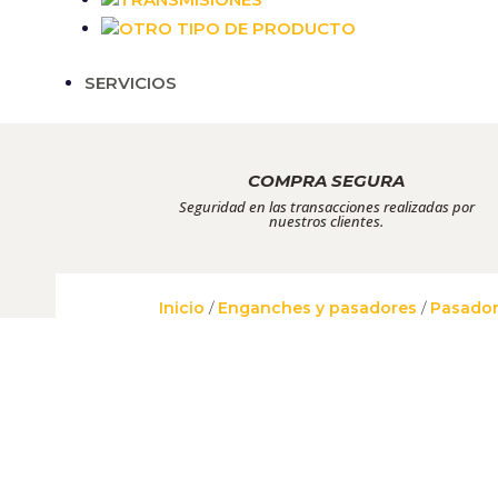
OTRO TIPO DE PRODUCTO
Necesarias
SERVICIOS
Estas cookies
no son
opcionales.
Son
necesarias
COMPRA SEGURA
para que
Seguridad en las transacciones realizadas por
funcione la
nuestros clientes.
web.
Estadísticas
Inicio
/
Enganches y pasadores
/
Pasado
Para que
podamos
mejorar la
funcionalidad
y estructura
de la web, en
base a cómo
se usa la web.