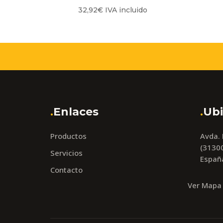
32,92
€
IVA incluido
.
Enlaces
.
Ubi
Productos
Avda.
(31300
Servicios
Españ
Contacto
Ver Mapa