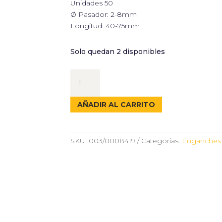
Unidades 50
Ø Pasador: 2-8mm
Longitud: 40-75mm
Solo quedan 2 disponibles
SURTIDO
50
PASADORES
AÑADIR AL CARRITO
ALETA
cantidad
SKU:
003/0008419
Categorías:
Enganches 