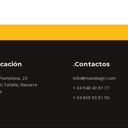
cación
.
Contactos
 Pamplona, 23
info@mundiagri.com
) Tafalla, Navarra
+ 34 948 40 97 77
a.
+ 34 659 93 51 50