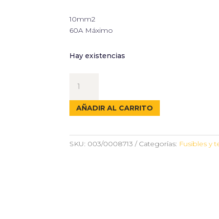
10mm2
60A Máximo
Hay existencias
PORTAFUSIBLES
FUSIBLES
MEGA
AÑADIR AL CARRITO
60A
MAX
cantidad
SKU:
003/0008713
Categorías:
Fusibles y 