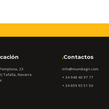
cación
.
Contactos
 Pamplona, 23
info@mundiagri.com
) Tafalla, Navarra
+ 34 948 40 97 77
a.
+ 34 659 93 51 50