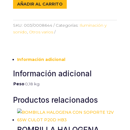
POSICIÓN
AÑADIR AL CARRITO
HELLA
cantidad
SKU:
003/0008644
Categorías:
Iluminación y
sonido
,
Otros varios
Información adicional
Información adicional
Peso
0,18 kg
Productos relacionados
BOMBILLA HALOGENA