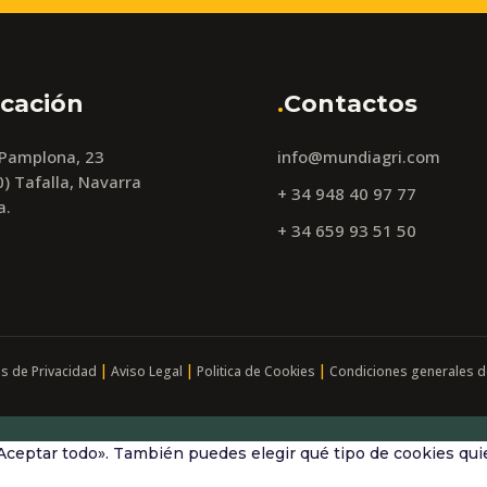
cación
.
Contactos
 Pamplona, 23
info@mundiagri.com
) Tafalla, Navarra
+ 34 948 40 97 77
a.
+ 34 659 93 51 50
|
|
|
as de Privacidad
Aviso Legal
Politica de Cookies
Condiciones generales d
Aceptar todo». También puedes elegir qué tipo de cookies quie