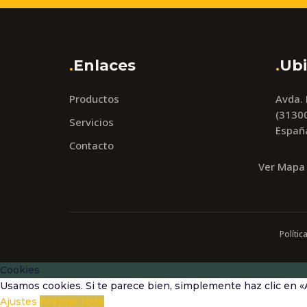
.
Enlaces
.
Ubi
Productos
Avda.
(31300
Servicios
Españ
Contacto
Ver Mapa
Polític
Cookies
Usamos cookies. Si te parece bien, simplemente haz clic en «
Ajustes
Aceptar todo