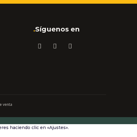
.
Síguenos en
e venta
res haciendo clic en «Ajustes».