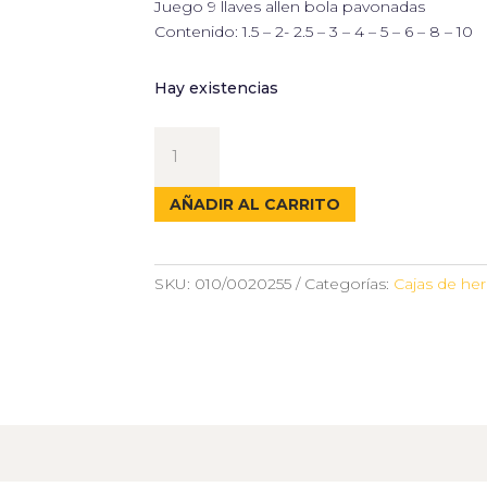
Juego 9 llaves allen bola pavonadas
Contenido: 1.5 – 2- 2.5 – 3 – 4 – 5 – 6 – 8 – 10
Hay existencias
JUEGO
LLAVES
ALLEN
AÑADIR AL CARRITO
6457-
9P
cantidad
SKU:
010/0020255
Categorías:
Cajas de he