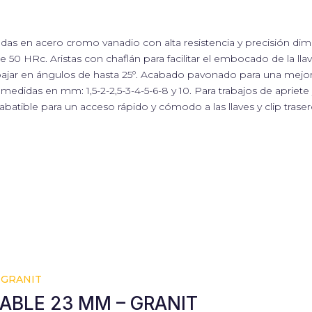
rjadas en acero cromo vanadio con alta resistencia y precisión d
50 HRc. Aristas con chaflán para facilitar el embocado de la llav
y trabajar en ángulos de hasta 25º. Acabado pavonado para una mejo
medidas en mm: 1,5-2-2,5-3-4-5-6-8 y 10. Para trabajos de apriete 
batible para un acceso rápido y cómodo a las llaves y clip traser
ABLE 23 MM – GRANIT