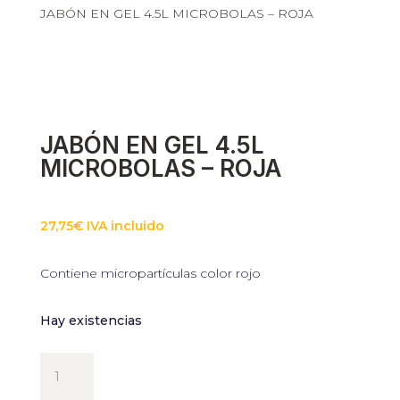
JABÓN EN GEL 4.5L MICROBOLAS – ROJA
Necesarias
Estas cookies
no son
opcionales.
Son
necesarias
JABÓN EN GEL 4.5L
para que
MICROBOLAS – ROJA
funcione la
web.
27,75
€
IVA incluido
Estadísticas
Para que
Contiene micropartículas color rojo
podamos
mejorar la
funcionalidad
Hay existencias
y estructura
de la web, en
base a cómo
JABÓN
se usa la web.
EN