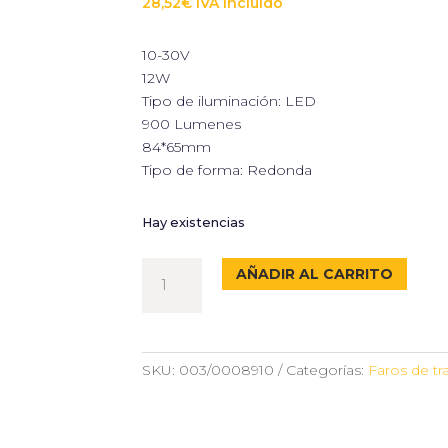
28,52
€
IVA incluido
10-30V
12W
Tipo de iluminación: LED
900 Lumenes
84*65mm
Tipo de forma: Redonda
Hay existencias
FARO
AÑADIR AL CARRITO
DE
TRABAJO
REDONDO
12W
SKU:
003/0008910
Categorías:
Faros de tr
900
LUMENES
-