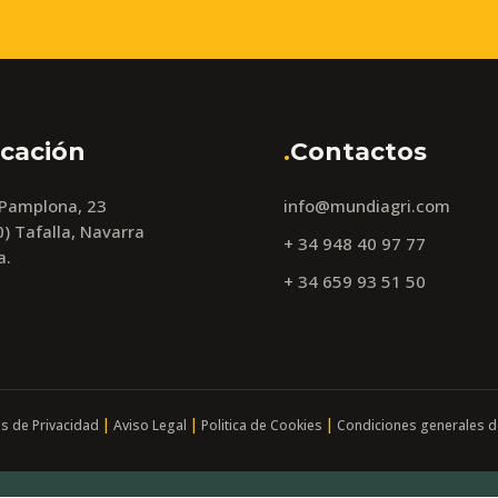
cación
.
Contactos
 Pamplona, 23
info@mundiagri.com
) Tafalla, Navarra
+ 34 948 40 97 77
a.
+ 34 659 93 51 50
|
|
|
as de Privacidad
Aviso Legal
Politica de Cookies
Condiciones generales d