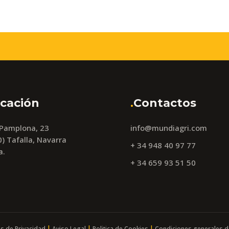
cación
.
Contactos
 Pamplona, 23
info@mundiagri.com
) Tafalla, Navarra
+ 34 948 40 97 77
a.
+ 34 659 93 51 50
|
|
|
as de Privacidad
Aviso Legal
Politica de Cookies
Condiciones generales d