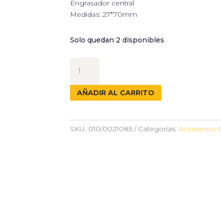
Engrasador central
Medidas: 27*70mm
Solo quedan 2 disponibles
CRUCETA
BONDIOLI
27*70MM
AÑADIR AL CARRITO
cantidad
SKU:
010/0021085
Categorías:
Accesorios 