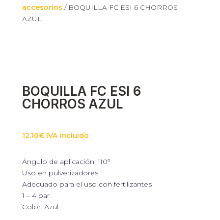
accesorios
/ BOQUILLA FC ESI 6 CHORROS
AZUL
Necesarias
Estas cookies
no son
opcionales.
Son
necesarias
para que
BOQUILLA FC ESI 6
funcione la
CHORROS AZUL
web.
Estadísticas
12,10
€
IVA incluido
Para que
podamos
mejorar la
Ángulo de aplicación: 110º
funcionalidad
Uso en pulverizadores.
y estructura
Adecuado para el uso con fertilizantes
de la web, en
1 – 4 bar
base a cómo
se usa la web.
Color: Azul