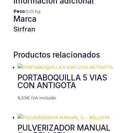
Información adicional
contenido y
ofertas
Peso
0,01 kg
personalizados.
Marca
Sirfran
Productos relacionados
PORTABOQUILLA 5 VIAS
CON ANTIGOTA
9,33
€
IVA incluido
PULVERIZADOR MANUAL