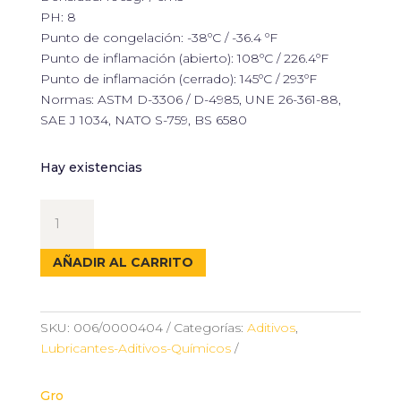
PH: 8
Punto de congelación: -38ºC / -36.4 ºF
Punto de inflamación (abierto): 108ºC / 226.4ºF
Punto de inflamación (cerrado): 145ºC / 293ºF
Normas: ASTM D-3306 / D-4985, UNE 26-361-88,
SAE J 1034, NATO S-759, BS 6580
Hay existencias
ANTICONGELANTE
AMARILLO
50%
AÑADIR AL CARRITO
5L
cantidad
SKU:
006/0000404
Categorías:
Aditivos
,
Lubricantes-Aditivos-Químicos
Gro