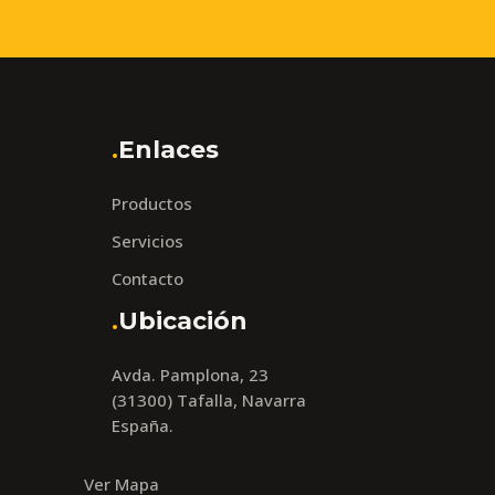
Experiencia
Para que
nuestra web
funcione lo
mejor posible
durante tu
.
Enlaces
visita. Si
rechaza estas
cookies,
Productos
algunas
funcionalidades
Servicios
desaparecerán
Contacto
de la web.
.
Ubicación
Marketing
Al compartir tus
Avda. Pamplona, 23
intereses y
(31300) Tafalla, Navarra
comportamiento
España.
mientras visitas
nuestro sitio,
aumentas la
Ver Mapa
posibilidad de ver