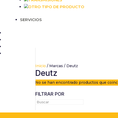
OTRO TIPO DE PRODUCTO
Necesarias
SERVICIOS
Estas cookies
no son
opcionales.
Son
necesarias
para que
funcione la
web.
Inicio
/ Marcas / Deutz
Deutz
Estadísticas
Para que
podamos
No se han encontrado productos que coinci
mejorar la
funcionalidad
FILTRAR POR
y estructura
de la web, en
base a cómo
se usa la web.