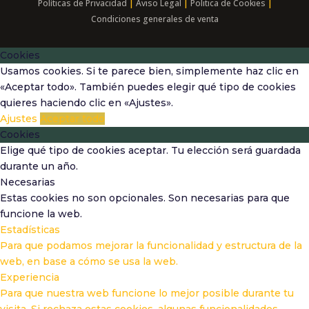
|
|
|
Políticas de Privacidad
Aviso Legal
Politica de Cookies
Condiciones generales de venta
Cookies
Usamos cookies. Si te parece bien, simplemente haz clic en
«Aceptar todo». También puedes elegir qué tipo de cookies
quieres haciendo clic en «Ajustes».
Ajustes
Aceptar todo
Cookies
Elige qué tipo de cookies aceptar. Tu elección será guardada
durante un año.
Necesarias
Estas cookies no son opcionales. Son necesarias para que
funcione la web.
Estadísticas
Para que podamos mejorar la funcionalidad y estructura de la
web, en base a cómo se usa la web.
Experiencia
Para que nuestra web funcione lo mejor posible durante tu