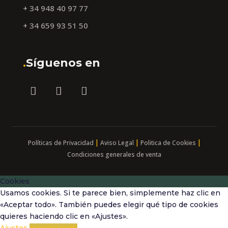
+ 34 948 40 97 77
+ 34 659 93 51 50
.
Síguenos en
|
|
|
Políticas de Privacidad
Aviso Legal
Politica de Cookies
Condiciones generales de venta
Cookies
Usamos cookies. Si te parece bien, simplemente haz clic en
«Aceptar todo». También puedes elegir qué tipo de cookies
quieres haciendo clic en «Ajustes».