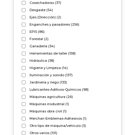
Cosechadoras
(37)
Desgaste
(54)
Ejes (Dirección)
(2)
Necesarias
Estas cookies
Enganches y pasadores
(256)
no son
EPIS
(86)
opcionales.
Forestal
(2)
Son
necesarias
Ganadería
(34)
para que
Herramientas de taller
(158)
funcione la
Hidráulica
(38)
web.
Higiene y Limpeza
(14)
Iluminación y sonido
(137)
Estadísticas
Jardinería y riego
(133)
Para que
Lubricantes-Aditivos-Químicos
(98)
podamos
Máquinas agricultura
(26)
mejorar la
funcionalidad
Máquinas insdustrial
(1)
y estructura
Máquinas obra civil
(1)
de la web, en
Merchan-Emblemas-Adhesivos
(1)
base a cómo
se usa la web.
Otro tipo de máquina/vehículo
(3)
Otros varios
(101)