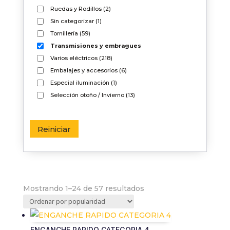
Ruedas y Rodillos
(2)
Experiencia
Sin categorizar
(1)
Para que
Tornillería
(59)
nuestra web
funcione lo
Transmisiones y embragues
mejor posible
Varios eléctricos
(218)
durante tu
Embalajes y accesorios
(6)
visita. Si
rechaza estas
Especial iluminación
(1)
cookies,
Selección otoño / Invierno
(13)
algunas
funcionalidades
desaparecerán
Reiniciar
de la web.
Marketing
Al compartir tus
intereses y
Ordenado
Mostrando 1–24 de 57 resultados
comportamiento
por
mientras visitas
nuestro sitio,
popularidad
aumentas la
posibilidad de ver
ENGANCHE RAPIDO CATEGORIA 4