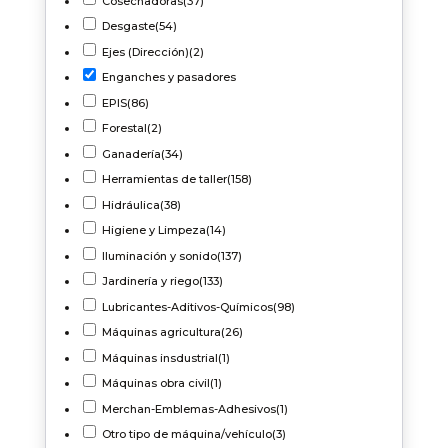
Cosechadoras
(37)
Desgaste
(54)
Ejes (Dirección)
(2)
Enganches y pasadores
EPIS
(86)
Forestal
(2)
Ganadería
(34)
Herramientas de taller
(158)
Hidráulica
(38)
Higiene y Limpeza
(14)
Iluminación y sonido
(137)
Jardinería y riego
(133)
Lubricantes-Aditivos-Químicos
(98)
Máquinas agricultura
(26)
Máquinas insdustrial
(1)
Máquinas obra civil
(1)
Merchan-Emblemas-Adhesivos
(1)
Otro tipo de máquina/vehículo
(3)