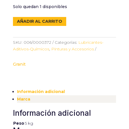
Solo quedan 1 disponibles
NEVERA
AÑADIR AL CARRITO
10L
-
GRANIT
SKU:
006/0000372
Categorías:
Lubricantes-
cantidad
Aditivos-Químicos
,
Pinturas y Accesorios
Granit
Información adicional
Marca
Información adicional
Peso
5 kg