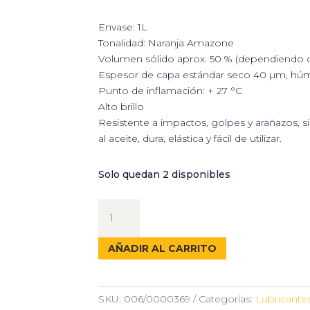
Envase: 1L
Tonalidad: Naranja Amazone
Volumen sólido aprox. 50 % (dependiendo d
Espesor de capa estándar seco 40 µm, h
Punto de inflamación: + 27 °C
Alto brillo
Resistente a impactos, golpes y arañazos, 
al aceite, dura, elástica y fácil de utilizar.
Solo quedan 2 disponibles
BARNIZ
SINTÉTICO
NARANJA
AÑADIR AL CARRITO
AMAZONE
-
GRANIT
SKU:
006/0000369
Categorías:
Lubricante
cantidad