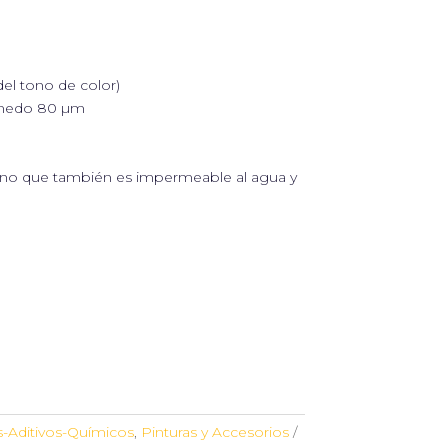
el tono de color)
úmedo 80 µm
sino que también es impermeable al agua y
s-Aditivos-Químicos
,
Pinturas y Accesorios