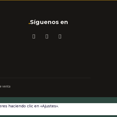
.
Síguenos en
e venta
res haciendo clic en «Ajustes».