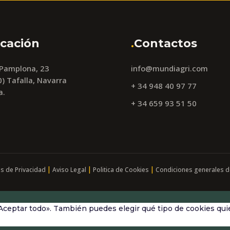
cación
.
Contactos
 Pamplona, 23
info@mundiagri.com
) Tafalla, Navarra
+ 34 948 40 97 77
a.
+ 34 659 93 51 50
|
|
|
as de Privacidad
Aviso Legal
Politica de Cookies
Condiciones generales d
Aceptar todo». También puedes elegir qué tipo de cookies quie