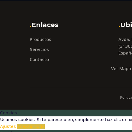
.
Enlaces
.
Ubi
Productos
Avda.
(31300
Servicios
Españ
Contacto
Ver Mapa
Polític
Cookies
Usamos cookies. Si te parece bien, simplemente haz clic en «
Ajustes
Aceptar todo