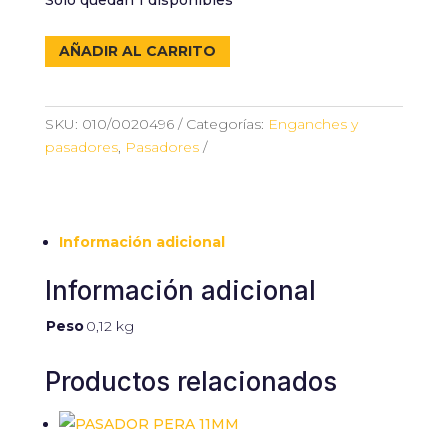
Solo quedan 1 disponibles
PASADOR
AÑADIR AL CARRITO
PERA
6MM
cantidad
SKU:
010/0020496
Categorías:
Enganches y
pasadores
,
Pasadores
Información adicional
Información adicional
Peso
0,12 kg
Productos relacionados