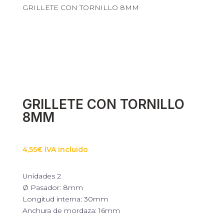
GRILLETE CON TORNILLO 8MM
Necesarias
Estas cookies
no son
opcionales.
Son
necesarias
para que
funcione la
GRILLETE CON TORNILLO
web.
8MM
Estadísticas
Para que
4,55
€
IVA incluido
podamos
mejorar la
funcionalidad
Unidades 2
y estructura
Ø Pasador: 8mm
de la web, en
Longitud interna: 30mm
base a cómo
se usa la web.
Anchura de mordaza: 16mm