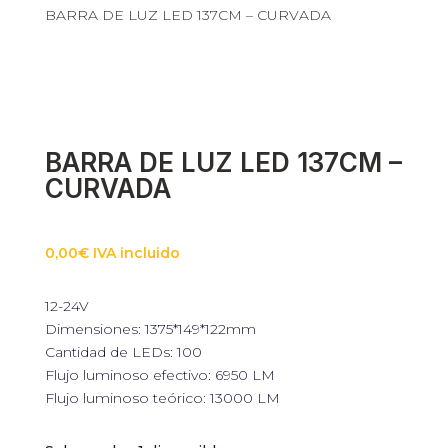
BARRA DE LUZ LED 137CM – CURVADA
Necesarias
Estas cookies
no son
opcionales.
Son
necesarias
BARRA DE LUZ LED 137CM –
para que
CURVADA
funcione la
web.
0,00
€
IVA incluido
Estadísticas
Para que
12-24V
podamos
mejorar la
Dimensiones: 1375*149*122mm
funcionalidad
Cantidad de LEDs: 100
y estructura
Flujo luminoso efectivo: 6950 LM
de la web, en
Flujo luminoso teórico: 13000 LM
base a cómo
se usa la web.