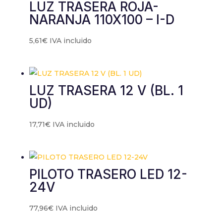
LUZ TRASERA ROJA-
contenido y
ofertas
NARANJA 110X100 – I-D
personalizados.
5,61
€
IVA incluido
LUZ TRASERA 12 V (BL. 1
UD)
17,71
€
IVA incluido
PILOTO TRASERO LED 12-
24V
77,96
€
IVA incluido